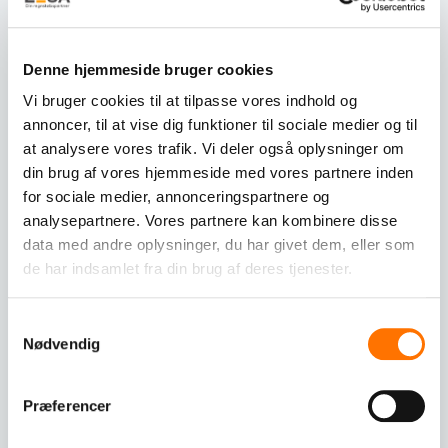
vigtig for din virksomhed?
En dygtig revisor i taastrup kan gøre en stor forskel for
Denne hjemmeside bruger cookies
din virksomhed. De hjælper med at sikre, at dine
regnskaber er korrekte, og at du overholder alle
Vi bruger cookies til at tilpasse vores indhold og
skatteregler. Desuden kan en erfaren revisor give dig
annoncer, til at vise dig funktioner til sociale medier og til
værdifuld rådgivning, der kan hjælpe din virksomhed
at analysere vores trafik. Vi deler også oplysninger om
med at vokse.
din brug af vores hjemmeside med vores partnere inden
for sociale medier, annonceringspartnere og
Hvordan finder du den rigtige
analysepartnere. Vores partnere kan kombinere disse
revisor i Taastrup?
data med andre oplysninger, du har givet dem, eller som
de har indsamlet fra din brug af deres tjenester.
Når du skal finde en revisor i taastrup, bør du overveje
deres erfaring, ekspertise og omkostninger. Det er også
Samtykkevalg
vigtigt at finde en revisor, der forstår din branche og
Nødvendig
kan tilpasse deres tjenester til dine specifikke behov.
Revisor i Taastrup: Hvad koster det?
Præferencer
Prisen for en revisor i taastrup kan variere afhængigt af