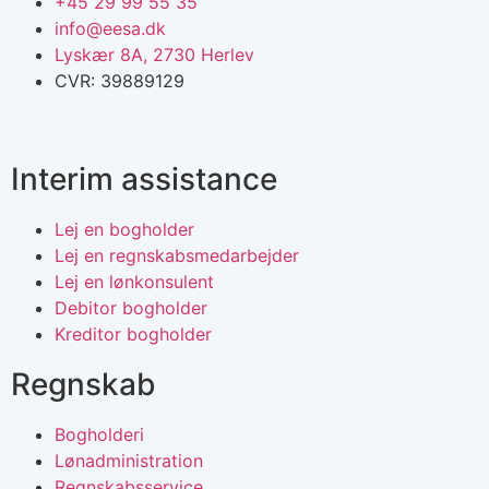
+45 29 99 55 35
info@eesa.dk
Lyskær 8A, 2730 Herlev
CVR: 39889129
Interim assistance
Lej en bogholder
Lej en regnskabsmedarbejder
Lej en lønkonsulent
Debitor bogholder
Kreditor bogholder
Regnskab
Bogholderi
Lønadministration
Regnskabsservice