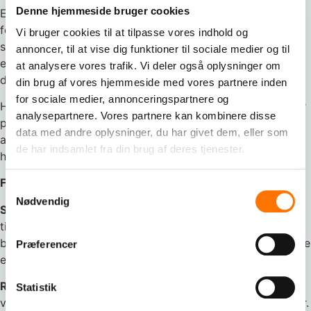
Denne hjemmeside bruger cookies
Et holdingselskab er en selskabsform, der primært har til
formål at eje og administrere aktier eller anparter i andre
Vi bruger cookies til at tilpasse vores indhold og
selskaber. Det fungerer som et overordnet selskab, der
annoncer, til at vise dig funktioner til sociale medier og til
ejer og kontrollerer andre virksomheder, som typisk er
at analysere vores trafik. Vi deler også oplysninger om
datterselskaber.
din brug af vores hjemmeside med vores partnere inden
for sociale medier, annonceringspartnere og
Holdingselskabet har ikke nødvendigvis en aktiv drift eller
analysepartnere. Vores partnere kan kombinere disse
produktion af varer eller tjenester i sig selv. Dets primære
data med andre oplysninger, du har givet dem, eller som
aktiv er ejerskab af aktier eller anparter i andre selskaber,
de har indsamlet fra din brug af deres tjenester.
hvor det kan have kontrol eller betydelig indflydelse.
Formålet med et holdingselskab:
Samtykkevalg
Nødvendig
Skattemæssige fordele:
Et holdingselskab kan anvendes
til at opnå skattemæssige fordele, såsom at reducere
beskatning af udbytter eller at udnytte gunstige skattelove
Præferencer
eller dobbeltbeskatningsaftaler mellem lande.
Risikospredning:
Ved at oprette et holdingselskab kan en
Statistik
virksomhed opdele sine aktiver og risici på flere selskaber.