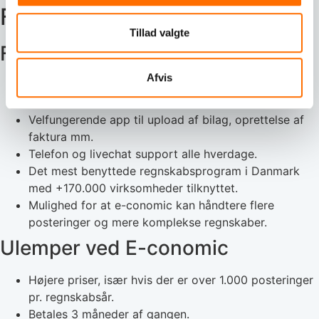
Fordele / ulemper
Tillad valgte
Fordele ved E-conomic
Afvis
Væsentlig bedre og hurtigere bilagshåndtering, især
for større virksomheder.
Velfungerende app til upload af bilag, oprettelse af
faktura mm.
Telefon og livechat support alle hverdage.
Det mest benyttede regnskabsprogram i Danmark
med +170.000 virksomheder tilknyttet.
Mulighed for at e-conomic kan håndtere flere
posteringer og mere komplekse regnskaber.
Ulemper ved E-conomic
Højere priser, især hvis der er over 1.000 posteringer
pr. regnskabsår.
Betales 3 måneder af gangen.