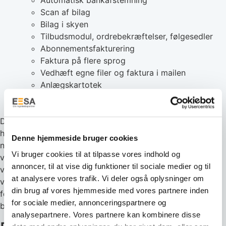
Scan af bilag
Bilag i skyen
Tilbudsmodul, ordrebekræftelser, følgesedler
Abonnementsfakturering
Faktura på flere sprog
Vedhæft egne filer og faktura i mailen
Anlægskartotek
Integrationer til 3. part apps.
Revisoradgang
Dinero er især fordelagtigt for mindre virksomheder, der
har brug for et online regnskabsprogram og ikke
Denne hjemmeside bruger cookies
nødvendigvis har brug for avancerede funktioner. Gratis
Vi bruger cookies til at tilpasse vores indhold og
versionen af Dinero kan være tilstrækkelig for
annoncer, til at vise dig funktioner til sociale medier og til
virksomheder med lav omsætning, men større
at analysere vores trafik. Vi deler også oplysninger om
virksomheder, der vil bruge Dinero Pro, vil opleve en stor
din brug af vores hjemmeside med vores partnere inden
forbedring med funktioner som automatisk
for sociale medier, annonceringspartnere og
bankafstemning og bilagshåndtering.
analysepartnere. Vores partnere kan kombinere disse